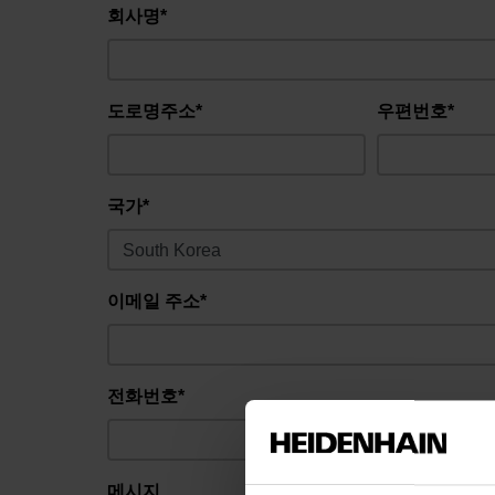
회사명*
도로명주소*
우편번호*
국가*
이메일 주소*
전화번호*
메시지