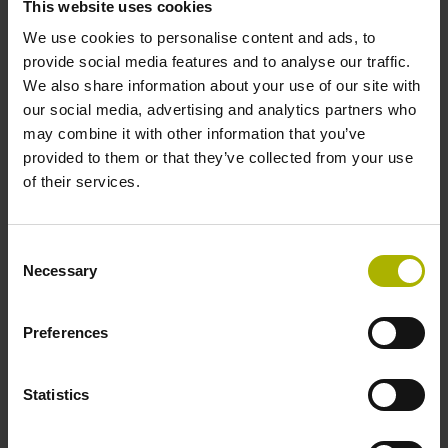
This website uses cookies
Output signal:
1Vpp sinusoidal voltage signals (1 Vpp)
We use cookies to personalise content and ads, to
provide social media features and to analyse our traffic.
We also share information about your use of our site with
ID number:
our social media, advertising and analytics partners who
355884-03
may combine it with other information that you’ve
Product:
provided to them or that they’ve collected from your use
RON 786C 18000 01 -03 K 1.00 02 29A 54C
of their services.
64 01 .. R4 ~1Vpp 07 1
Line count:
Consent
18000
Necessary
Selection
Output signal:
1Vpp sinusoidal voltage signals (1 Vpp)
Preferences
ID number:
Statistics
355884-04
Product:
RON 786C 18000 03S12-03 K 1.00 02 29A