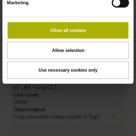
Marketing
54C 64 01 .. R4 ~1Vpp 07 1
Line count:
18000
Output signal:
Allow all cookies
1Vpp sinusoidal voltage signals (1 Vpp)
Allow selection
ID number:
355884-06
Use necessary cookies only
Product:
RON 786 18000 01 -03 K 3.00 02 29A 54C 64
01 .. RA ~1Vpp 07 1
Line count:
18000
Output signal:
1Vpp sinusoidal voltage signals (1 Vpp)