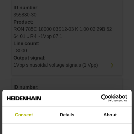
ID number:
355880-30
Product:
RON 785C 18000 03S12-03 K 1.00 02 29B 52
64 01 .. R4 ~1Vpp 07 1
Line count:
18000
Output signal:
1Vpp sinusoidal voltage signals (1 Vpp)
ID number:
355884-01
Product:
RON 786 18000 03S12-03 K 1.00 02 29A 54C
Consent
Details
About
64 01 .. RA ~1Vpp 07 1
Line count:
18000