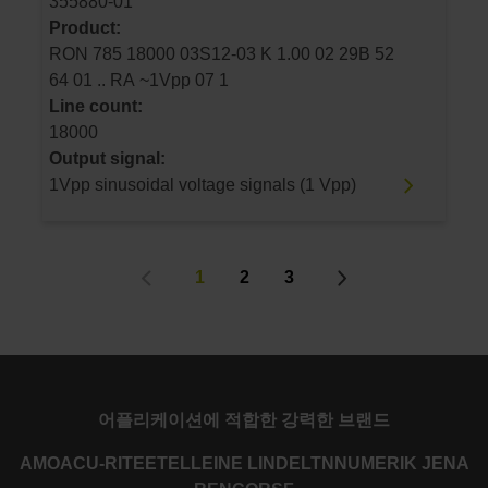
355880-01
Product:
RON 785 18000 03S12-03 K 1.00 02 29B 52
64 01 .. RA ~1Vpp 07 1
Line count:
18000
Output signal:
1Vpp sinusoidal voltage signals (1 Vpp)
1
2
3
어플리케이션에 적합한 강력한 브랜드
AMO
ACU-RITE
ETEL
LEINE LINDE
LTN
NUMERIK JENA