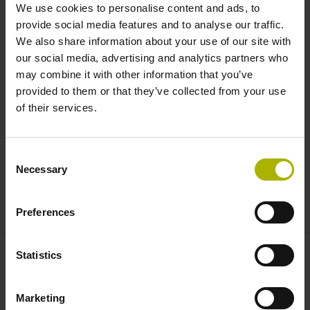
We use cookies to personalise content and ads, to
provide social media features and to analyse our traffic.
RVM 4000은 옹골차며, 취급이 쉽습니다. 짧은 설정 프로세
We also share information about your use of our site with
스 후 바로 작동할 수 있습니다. 예열 단계는 필요하지 않습
our social media, advertising and analytics partners who
니다. 이러한 모듈식 측정 시스템은 마모가 없으며, 유지보
may combine it with other information that you’ve
수가 필요하지 않습니다.
provided to them or that they’ve collected from your use
of their services.
ACCOM 4.0을 사용한 완벽한 솔루션
Consent
PC용 신형
ACCOM 4.0
소프트웨어에 따라 머신 보정 공정
Necessary
Selection
이 완성됩니다. 준비, 측정 및 평가 공정은 최적의 작업 흐름
을 위해 별도로 관리됩니다.
Preferences
Statistics
연락처 – 영업
전자장비용 제품문의
Marketing