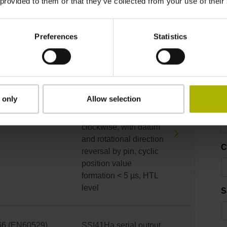
 provided to them or that they’ve collected from your use of their
position value
D
formation < 5 µs, TTL
level (2-fold
Preferences
Statistics
interpolation)
E
66 (EN60529)
SSI41Hb serial output
signals, word length 25
 only
Allow selection
bits without parity,
C
ascending values
clockwise, with datum
and rotational direction
C
reversal by pin, cyclic
position value
formation < 5 µs, HTL
level
S
66 (EN60529)
SSI41Ha serial output