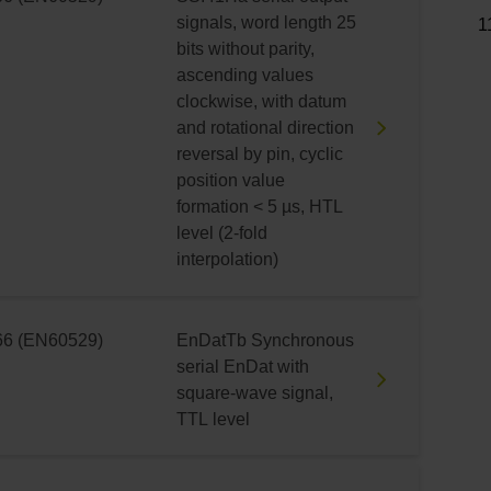
signals, word length 25
1
bits without parity,
ascending values
clockwise, with datum
and rotational direction
reversal by pin, cyclic
position value
formation < 5 µs, HTL
level (2-fold
interpolation)
66 (EN60529)
EnDatTb Synchronous
serial EnDat with
square-wave signal,
TTL level