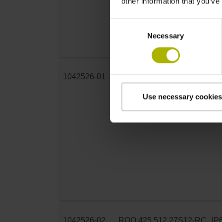
other information that you’ve
Consent
Necessary
Selection
1042526-01
ROQ 425 512 27S12-RC
IP
R 0.00 .. 03D39A 66 01 ..
Use necessary cookies
KS G SSI41Hb 20 01 ..
1042526-02
ROQ 425 512 27S12-RC
IP