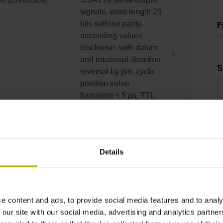
signals, word length 25
bits without parity,
F
ascending values
clockwise, with datum
and rotational direction
S
reversal by pin, cyclic
position value
formation < 5 µs, TTL
level
L
66 (EN60529)
SSI41Ta serial output
Details
P
signals, word length 25
bits without parity,
ascending values
clockwise, with datum
D
e content and ads, to provide social media features and to analy
and rotational direction
 our site with our social media, advertising and analytics partn
reversal by pin, cyclic