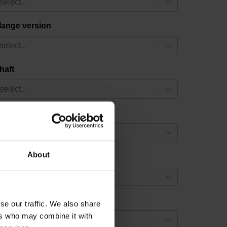
select...
lange version
select...
haft
select...
ine count
select...
About
ositions per revolution
select...
ifferentiable revolutions
se our traffic. We also share
ers who may combine it with
select...