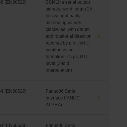
66 (EN60529)
SSI41Ha serial output
signals, word length 25
bits without parity,
ascending values
clockwise, with datum
and rotational direction
reversal by pin, cyclic
position value
formation < 5 µs, HTL
level (2-fold
interpolation)
64 (EN60529)
Fanuc06 Serial
interface FANUC
ALPHAi
64 (EN60529)
Fanuc06 Serial