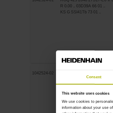
R 0.00 .. 03D39A 66 01 ..
KS G SSI41Tb 73 01 ..
1042524-02
ROQ 425 2048 27S17-E0
IP
Consent
R 0.00 .. 03D39A 66 01 ..
KS G SSI41Ta 73 01 ..
This website uses cookies
We use cookies to personalis
information about your use of