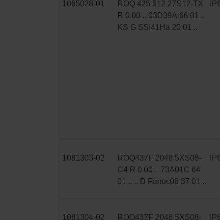
1065028-01
ROQ 425 512 27S12-TX
IP
R 0.00 .. 03D39A 66 01 ..
KS G SSI41Ha 20 01 ..
1081303-02
ROQ437F 2048 5XS08-
IP
C4 R 0.00 .. 73A01C 64
01 .. .. D Fanuc06 37 01 ..
1081304-02
ROQ437F 2048 5XS08-
IP