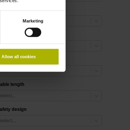
 services.
ata interface
Marketing
select...
lectrical connection
select...
Allow all cookies
onnecting direction
select...
able length
select...
afety design
select...