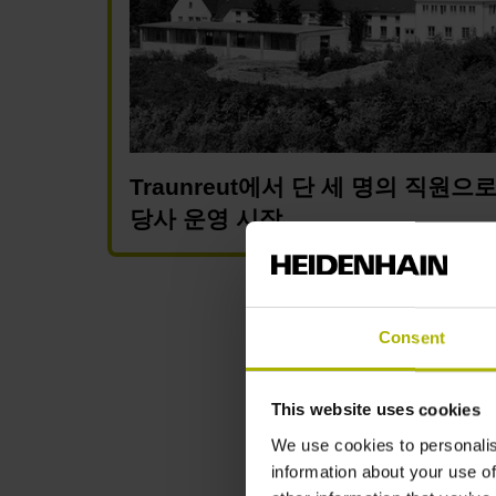
Traunreut에서 단 세 명의 직원으
당사 운영 시작
Consent
This website uses cookies
We use cookies to personalis
information about your use of