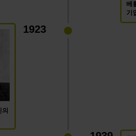
베를
기
1923
부친의
1939