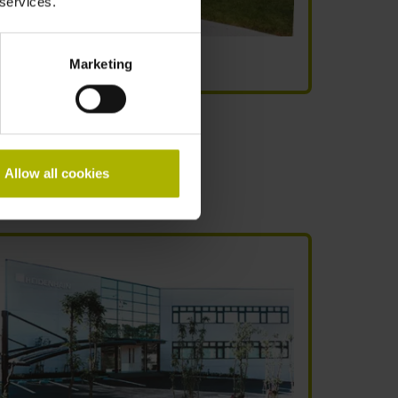
 services.
국에 자회사 설립
Marketing
Allow all cookies