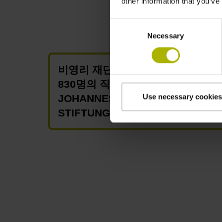
other information that you’ve
Consent
Necessary
Selection
비영리 재단의 설립
830명의 직원을 거느린 DR.
Use necessary cookies
JOHANNES HEIDENHAIN-
STIFTUNG GmbH