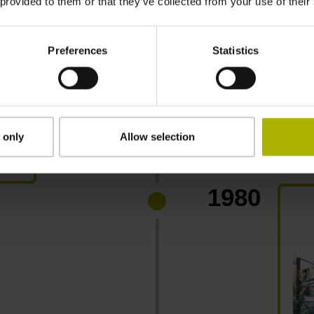
 provided to them or that they’ve collected from your use of their
미
Preferences
Statistics
1970
 only
Allow selection
1980