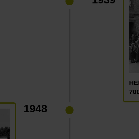
HE
70
1948