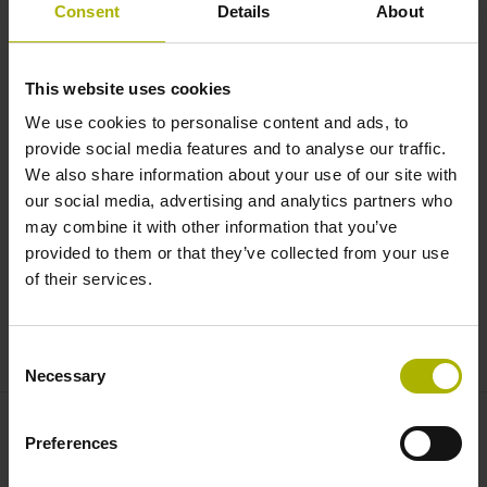
LIKselect and LIKgo: extremely
Consent
Details
About
flat linear encoders | NUMERIK
JENA
This website uses cookies
We use cookies to personalise content and ads, to
provide social media features and to analyse our traffic.
We also share information about your use of our site with
our social media, advertising and analytics partners who
may combine it with other information that you’ve
provided to them or that they’ve collected from your use
of their services.
LIKGO AND LIKSELECT: EXTREMELY SMALL LINEAR ENCODERS FROM NUMERIK JENA
Consent
Necessary
Selection
Preferences