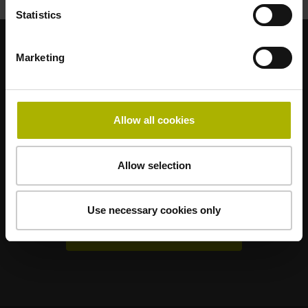
Statistics
Marketing
어플리케이션에 적합한 강력한 브랜드
AMO
ACU-RITE
ETEL
LEINE LINDE
LTN
NUMERIK JENA
RENCO
RSF
Allow all cookies
최종 사용자용 포털
Allow selection
Klartext 포털
TNC 클럽
Use necessary cookies only
기술 교육