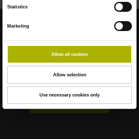
Statistics
Marketing
어플리케이션에 적합한 강력한 브랜드
AMO
ACU-RITE
ETEL
LEINE LINDE
LTN
NUMERIK JENA
RENCO
RSF
Allow all cookies
최종 사용자용 포털
Allow selection
Klartext 포털
TNC 클럽
Use necessary cookies only
기술 교육