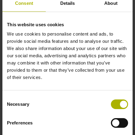
Motion systems: turret handling
Consent
Details
About
with RTMBi and TMMA Z
actuators | ETEL
This website uses cookies
We use cookies to personalise content and ads, to
provide social media features and to analyse our traffic.
We also share information about your use of our site with
our social media, advertising and analytics partners who
may combine it with other information that you’ve
provided to them or that they’ve collected from your use
of their services.
MOTION SYSTEMS: TURRET HANDLING WITH RTMBI AND TMMA Z ACTUATORS | ETEL
Consent
Necessary
Selection
Preferences