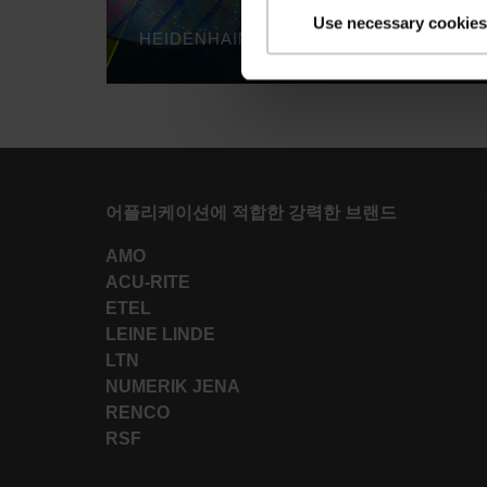
Use necessary cookies
HEIDENHAIN DIGITAL SEMICONDUCTOR
어플리케이션에 적합한 강력한 브랜드
AMO
ACU-RITE
ETEL
LEINE LINDE
LTN
NUMERIK JENA
RENCO
RSF