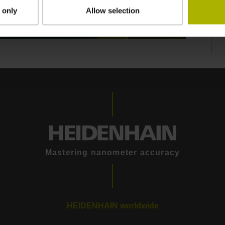
 only
Allow selection
 EVENT 2022
Mastering nanometer accuracy
HEIDENHAIN worldwide