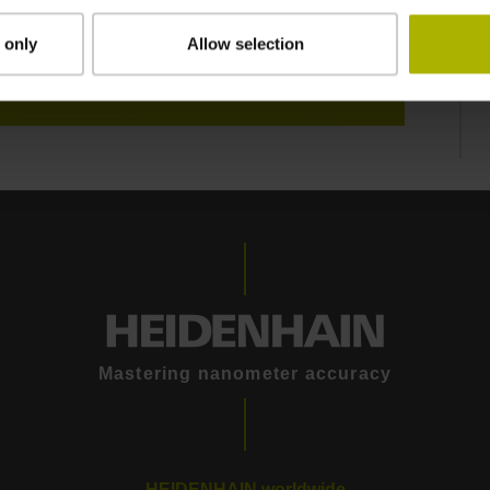
 only
Allow selection
CTIVITY
Mastering nanometer accuracy
HEIDENHAIN worldwide