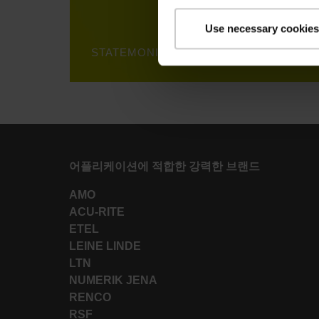
Use necessary cookies
STATEMONITOR: ERP AND MES CONNE
어플리케이션에 적합한 강력한 브랜드
AMO
ACU-RITE
ETEL
LEINE LINDE
LTN
NUMERIK JENA
RENCO
RSF