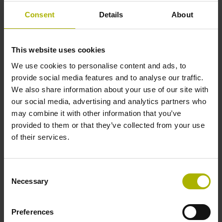
공구의 모든 플루트를 포함한 파노라마 이미지가 생성
Consent
Details
About
됩니다. Visual Tool Check 1.6 소프트웨어는 자동으로
측면 마모를 결정합니다.
This website uses cookies
AI가 지원하는 결과는 명확하고 간결하게 표시됩니다:
각 플루트는 개별적으로 분석되며 최대값과 평균값이
We use cookies to personalise content and ads, to
모두 표시되고 자동으로 저장됩니다. 작업자는 개별 경
provide social media features and to analyse our traffic.
고 값과 공구 사용 중지 값을 설정할 수 있으며, 공구가
We also share information about your use of our site with
시간이 지남에 따라 마모되는 과정을 시각화하고 이 정
our social media, advertising and analytics partners who
보를 CSV 파일로 내보내 추가 분석에 활용할 수 있습니
may combine it with other information that you’ve
다. 이를 통해 HEIDENHAIN의 VT 122 카메라와
provided to them or that they’ve collected from your use
Visual Tool Check 1.6 소프트웨어는 공작 기계의 자동
of their services.
공구 마모 측정을 위한 주요 솔루션이 되었습니다.
Consent
Necessary
Selection
Preferences